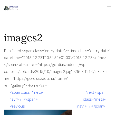
images2
Published <span class="entry-date"><time class="entry-date"
datetime="2015-12-23T10:54:54+01:00">2015-12-23</time>
</span> at <a href="https://gordiuszado.hu/wp-
content/uploads/2015/10/images2.jpg">264 × 121</a> in <a
href="https://gordiuszado.hu/home/"
rel="gallery">Home</a>
<span class="meta-
Next <span
nav">←</span>
class="meta-
Previous
nav">→</span>