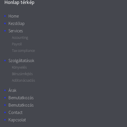
Honlap térkép
Home
Kezdőlap
Services
Accounting
Payroll
Tax compliance
Szolgáltatások
Könyvelés
Bérszámfejtés
Adótanácsadás
Árak
Bemutatkozás
Bemutatkozás
Contact
Kapcsolat