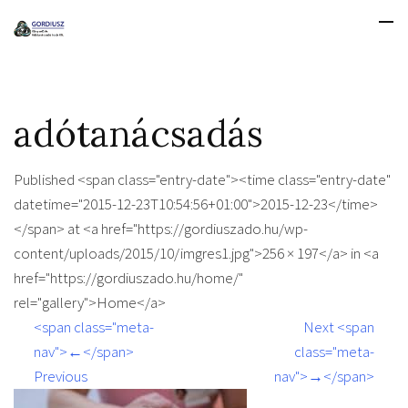
adótanácsadás
Published <span class="entry-date"><time class="entry-date"
datetime="2015-12-23T10:54:56+01:00">2015-12-23</time>
</span> at <a href="https://gordiuszado.hu/wp-
content/uploads/2015/10/imgres1.jpg">256 × 197</a> in <a
href="https://gordiuszado.hu/home/"
rel="gallery">Home</a>
<span class="meta-
Next <span
nav">←</span>
class="meta-
Previous
nav">→</span>