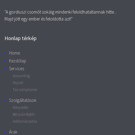
"A gordiuszi csomót sokáig mindenki feloldhatatlannak hitte...
Majd jött egy ember és feloldotta azt!"
Honlap térkép
Home
Kezdőlap
Services
Accounting
Payroll
Tax compliance
Szolgáltatások
Könyvelés
Bérszámfejtés
Adótanácsadás
Árak