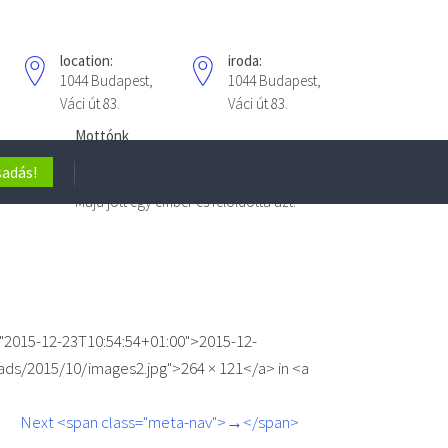
location:
iroda:
1044 Budapest,
1044 Budapest,
Váci út 83.
Váci út 83.
Mottónk
"A gordiuszi csomót sokáig
adás!
mindenki feloldhatatlannak hitte...
Majd jött egy ember és feloldotta azt!"
="2015-12-23T10:54:54+01:00">2015-12-
ds/2015/10/images2.jpg">264 × 121</a> in <a
Next <span class="meta-nav">→</span>