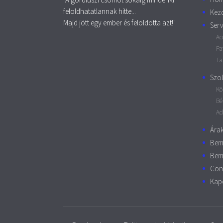
feloldhatatlannak hitte...
Kez
Majd jött egy ember és feloldotta azt!"
Serv
Ac
Pa
Ta
Szol
Kö
Bé
Ad
Ára
Bem
Bem
Con
Kap