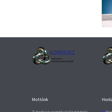
Mottónk
Honla
Ho
"A gordiuszi csomót sokáig mindenki