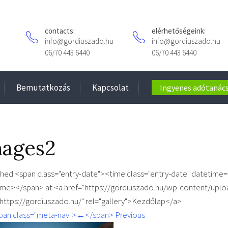
contacts:
elérhetőségeink:
info@gordiuszado.hu
info@gordiuszado.hu
06/70 443 6440
06/70 443 6440
Bemutatkozás
Kapcsolat
Ingyenes adótanács
mages2
shed <span class="entry-date"><time class="entry-date" datetime
ime></span> at <a href="https://gordiuszado.hu/wp-content/uploa
"https://gordiuszado.hu/" rel="gallery">Kezdőlap</a>
pan class="meta-nav">←</span> Previous