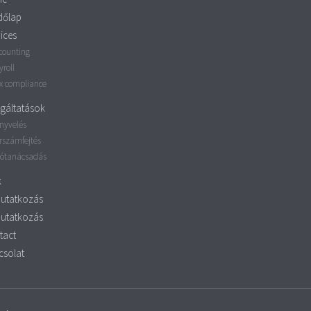
dőlap
ices
counting
yroll
x compliance
gáltatások
nyvelés
rszámfejtés
ótanácsadás
k
utatkozás
utatkozás
tact
csolat