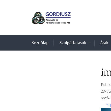
Kezdőlap
Szolgáltatások
Árak
i
Publi
23</t
href=
<s