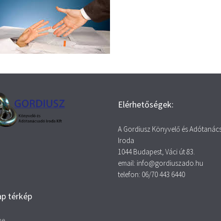
Elérhetőségek:
A Gordiusz Könyvelő és Adótaná
Iroda
1044 Budapest, Váci út 83.
email: info@gordiuszado.hu
telefon: 06/70 443 6440
p térkép
me