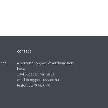
contact
csadó
A Gordiusz Könyvelő és Adótanácsadó
Iroda
1044 Budapest, Váci út 83.
email: info@gordiuszado.hu
telefon: 06/70 443 6440