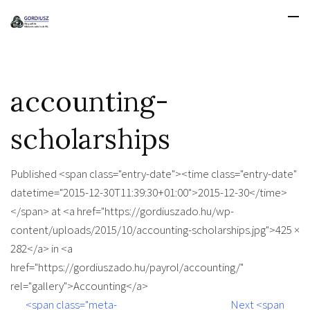
accounting-
scholarships
Published <span class="entry-date"><time class="entry-date"
datetime="2015-12-30T11:39:30+01:00">2015-12-30</time>
</span> at <a href="https://gordiuszado.hu/wp-
content/uploads/2015/10/accounting-scholarships.jpg">425 ×
282</a> in <a
href="https://gordiuszado.hu/payrol/accounting/"
rel="gallery">Accounting</a>
<span class="meta-
Next <span