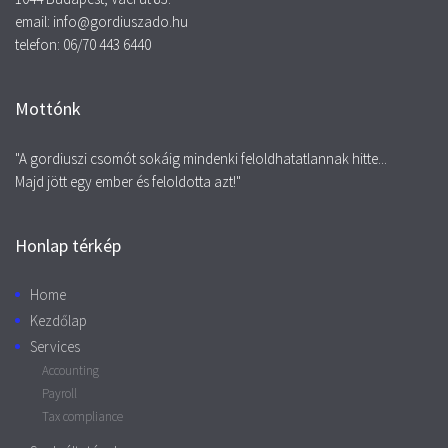
email: info@gordiuszado.hu
telefon: 06/70 443 6440
Mottónk
"A gordiuszi csomót sokáig mindenki feloldhatatlannak hitte...
Majd jött egy ember és feloldotta azt!"
Honlap térkép
Home
Kezdőlap
Services
Accounting
Payroll
Tax compliance