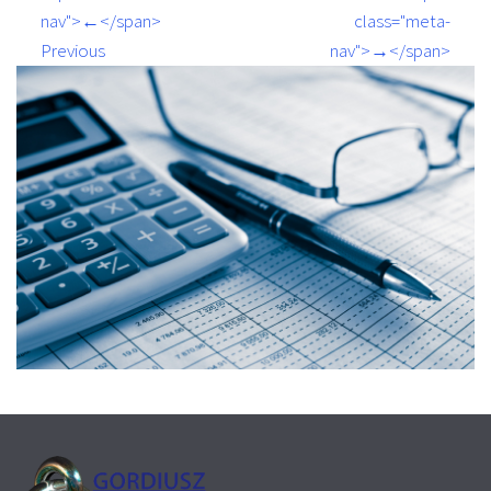
nav">←</span>
class="meta-
Previous
nav">→</span>