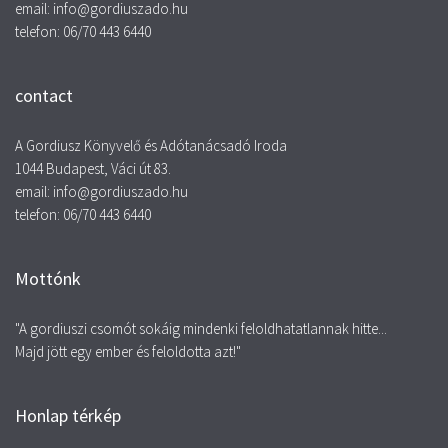
email: info@gordiuszado.hu
telefon: 06/70 443 6440
contact
A Gordiusz Könyvelő és Adótanácsadó Iroda
1044 Budapest, Váci út 83.
email: info@gordiuszado.hu
telefon: 06/70 443 6440
Mottónk
"A gordiuszi csomót sokáig mindenki feloldhatatlannak hitte...
Majd jött egy ember és feloldotta azt!"
Honlap térkép