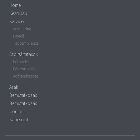
Home
Kezdőlap
Services
Accounting
Payroll
Tax compliance
Szolgáltatások
Könyvelés
Bérszámfejtés
Adótanácsadás
Árak
Bemutatkozás
Bemutatkozás
Contact
Kapcsolat